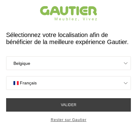
Créateur et fabricant français depuis 65 ans
Gautier
Accueil
Chambre
Matelas et sommiers