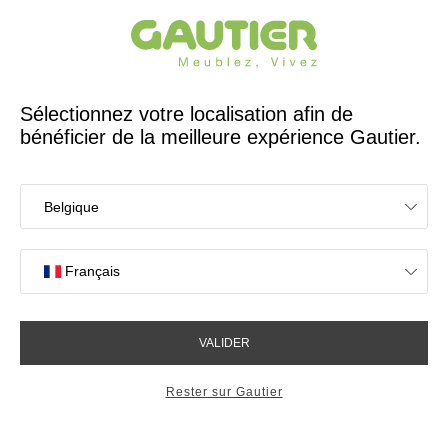
Créateur et fabricant français depuis 65 ans
Gautier
Accueil
Meubles gain de place
Adaptés à toutes les pièces de votre maison
Imaginons des rangements
qui vous ressemblent
Avec nos collections
modulables, combinez...