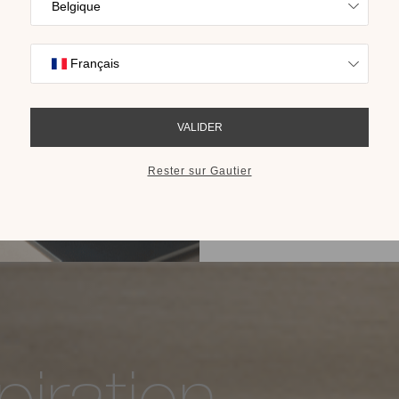
Trouvez l’inspira
nos collections s
cho
RECEVOIR LE 