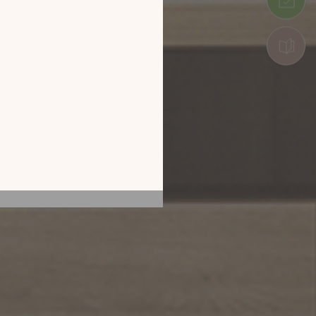
tion en découvrant
ur l’écran de votre
ix !
CATALOGUE 2026