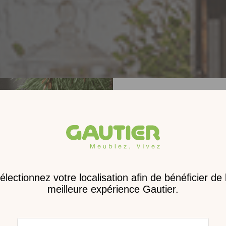
Receve
nouveau 
digita