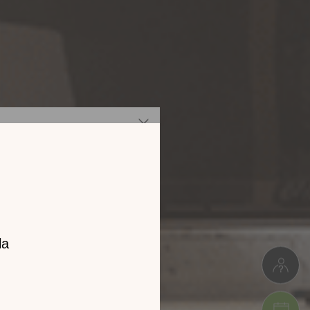
z notre
catalogue
l 2026 !