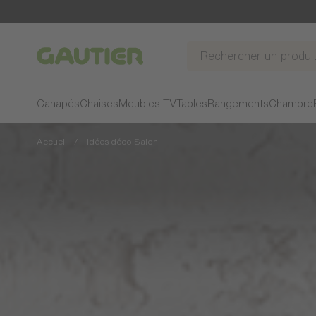
Gautier
Canapés
Chaises
Meubles TV
Tables
Rangements
Chambre
Accueil
Idées déco Salon