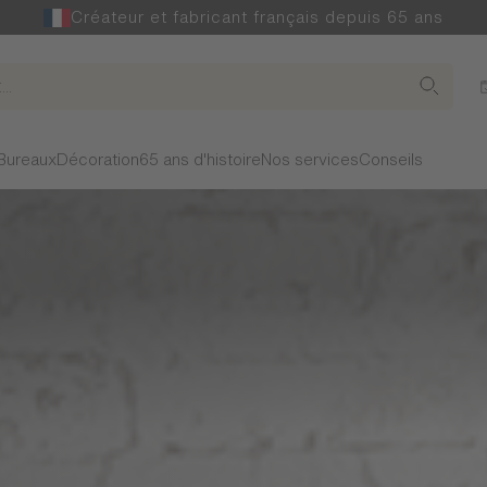
Créateur et fabricant français depuis 65 ans
Bureaux
Décoration
65 ans d'histoire
Nos services
Conseils