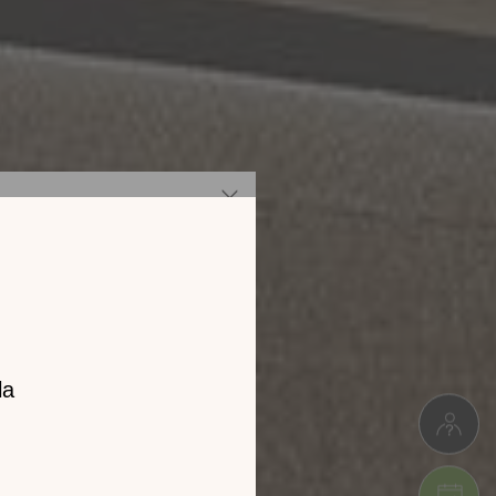
z notre
catalogue
l 2026 !