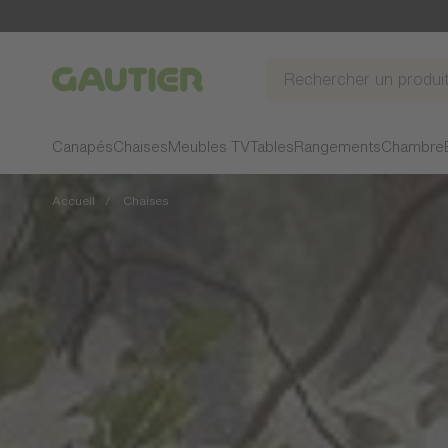
Gautier
Canapés
Chaises
Meubles TV
Tables
Rangements
Chambre
Accueil
Chaises