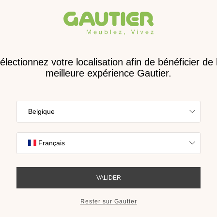
Receve
nouveau 
digita
en La Réunion
Trouvez l’inspira
nos collections s
Sainte-Marie
cho
RECEVOIR LE 