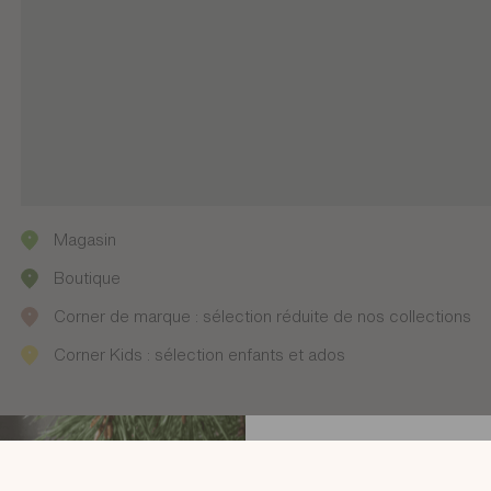
Magasin
Boutique
Corner de marque : sélection réduite de nos collections
Corner Kids : sélection enfants et ados