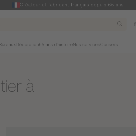
Créateur et fabricant français depuis 65 ans
Bureaux
Décoration
65 ans d'histoire
Nos services
Conseils
ier à