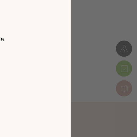
z notre
catalogue
l 2026 !
tion en découvrant
ur l’écran de votre
ix !
CATALOGUE 2026