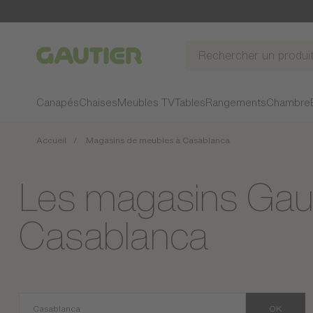
Gautier
Canapés
Chaises
Meubles TV
Tables
Rangements
Chambre
Accueil
Magasins de meubles à Casablanca
Les magasins Gaut
Casablanca
OK